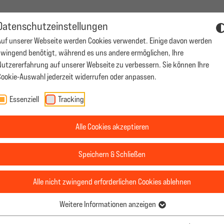
Datenschutzeinstellungen
Auf unserer Webseite werden Cookies verwendet. Einige davon werden
Produktionen
Casting
Karriere
Konta
zwingend benötigt, während es uns andere ermöglichen, Ihre
Nutzererfahrung auf unserer Webseite zu verbessern. Sie können Ihre
Cookie-Auswahl jederzeit widerrufen oder anpassen.
tionen
Casting
Karriere
Kontakt
RODUKTIONEN MADAME ZHENG PRODUCTI
Essenziell
Tracking
Alle Cookies akzeptieren
Speichern & Schließen
ENNIS - DER
Alle nicht zwingend erforderlichen Cookies ablehnen
 LIEBT DIE QUEEN
Weitere Informationen anzeigen