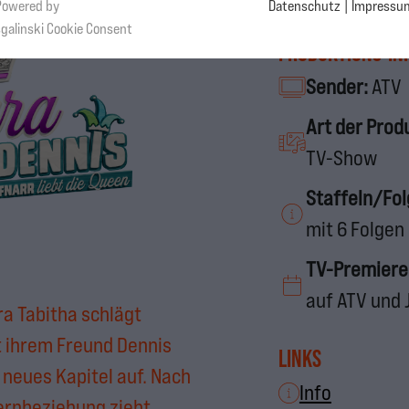
Powered by
Datenschutz
|
Impressu
sgalinski Cookie Consent
Produktions-In
Sender:
ATV
Art der Prod
TV-Show
Staffeln/Fo
mit 6 Folgen
TV-Premiere
auf ATV und 
ra Tabitha schlägt
 ihrem Freund Dennis
Links
n neues Kapitel auf. Nach
Info
ernbeziehung zieht