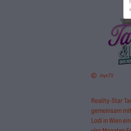
JoynTV
Reality-Star Ta
gemeinsam mit
Lodi in Wien ei
vier Monaten F