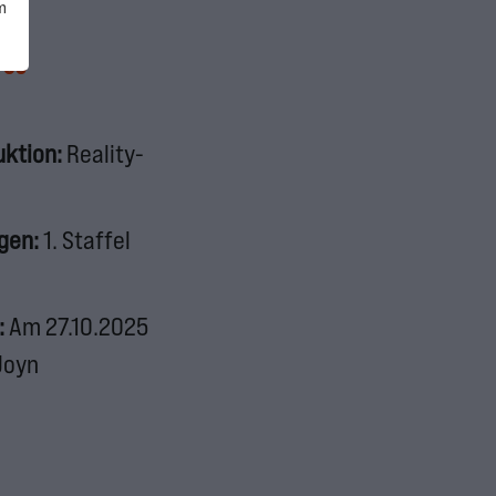
m
fos
uktion:
Reality-
lgen:
1. Staffel
:
Am 27.10.2025
Joyn